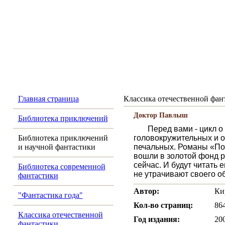
Главная страница
Классика отечественной фан
Доктор Павлыш
Библиотека приключений
Перед вами - цикл 
Библиотека приключений
головокружительных и о
и научной фантастики
печальных. Романы «Пос
вошли в золотой фонд р
сейчас. И будут читать 
Библиотека современной
не утрачивают своего 
фантастики
Автор:
Ки
"Фантастика года"
Кол-во страниц:
86
Классика отечественной
Год издания:
20
фантастики