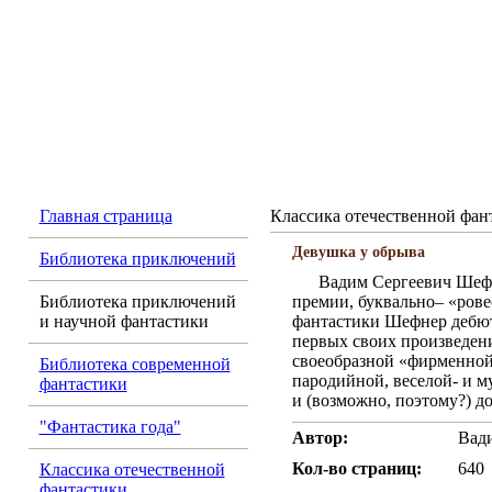
Главная страница
Классика отечественной фан
Девушка у обрыва
Библиотека приключений
Вадим Сергеевич Шефне
Библиотека приключений
премии, буквально– «рове
и научной фантастики
фантастики Шефнер дебюти
первых своих произведен
своеобразной «фирменной 
Библиотека современной
пародийной, веселой- и м
фантастики
и (возможно, поэтому?) 
"Фантастика года"
Автор:
Вад
Кол-во страниц:
640
Классика отечественной
фантастики