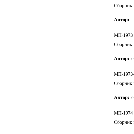
Сборник 
Автор:
МП-1973
Сборник 
Автор:
с
МП-1973
Сборник 
Автор:
с
МП-1974
Сборник 