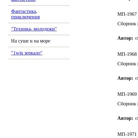
Фантастика,
МП-1967
приключения
Сборник 
"Техника- молодежи"
Автор:
с
На суше и на море
"1win зеркало"
МП-1968
Сборник 
Автор:
с
МП-1969
Сборник 
Автор:
с
МП-1971