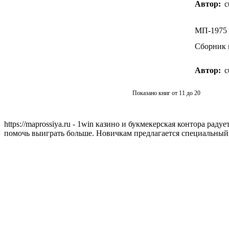
Автор:
с
МП-1975
Сборник 
Автор:
с
Показано книг от 11 до 20
https://maprossiya.ru - 1win казино и букмекерская контора ра
помочь выиграть больше. Новичкам предлагается специальный